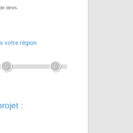
de devis.
s votre région.
5
6
rojet :