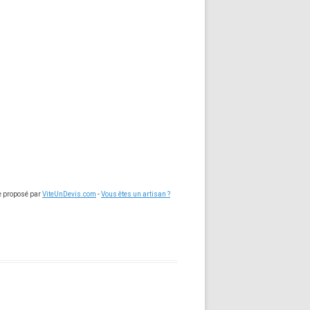
ce proposé par
ViteUnDevis.com
-
Vous êtes un artisan ?