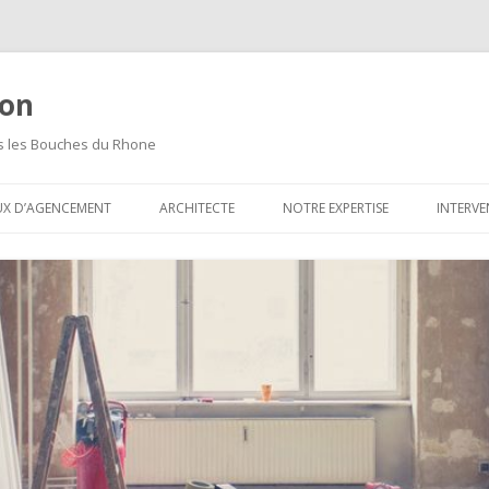
ion
ns les Bouches du Rhone
Aller
au
UX D’AGENCEMENT
ARCHITECTE
NOTRE EXPERTISE
INTERVE
contenu
principal