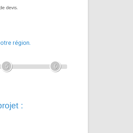
de devis.
otre région.
5
6
rojet :