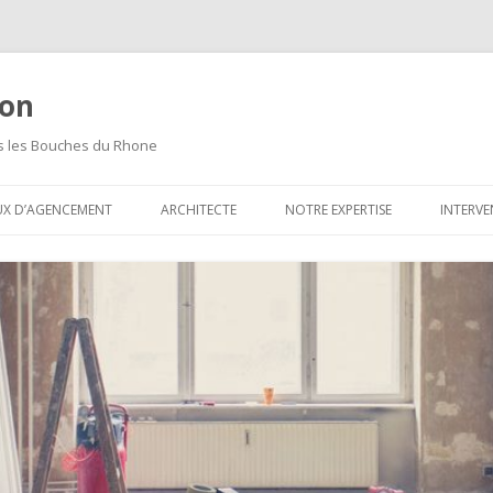
ion
ns les Bouches du Rhone
Aller
au
UX D’AGENCEMENT
ARCHITECTE
NOTRE EXPERTISE
INTERVE
contenu
principal