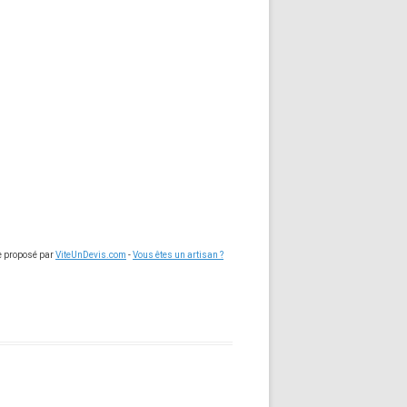
ce proposé par
ViteUnDevis.com
-
Vous êtes un artisan ?