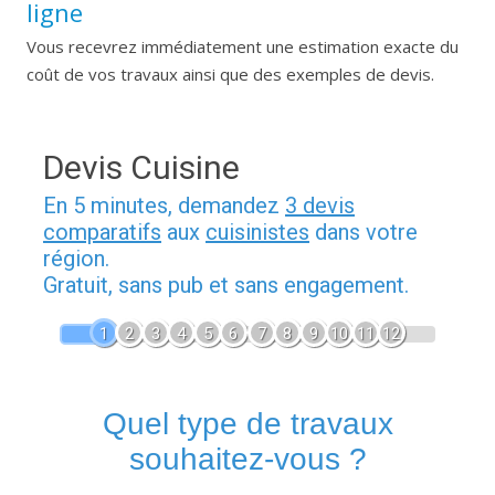
ligne
Vous recevrez immédiatement une estimation exacte du
coût de vos travaux ainsi que des exemples de devis.
Devis Cuisine
En 5 minutes, demandez
3 devis
comparatifs
aux
cuisinistes
dans votre
région.
Gratuit, sans pub et sans engagement.
1
2
3
4
5
6
7
8
9
10
11
12
Quel type de travaux
souhaitez-vous ?