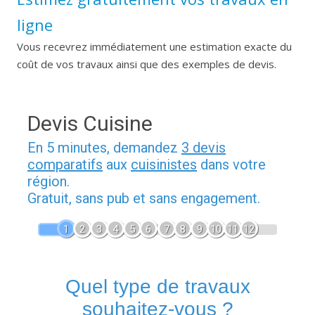
ligne
Vous recevrez immédiatement une estimation exacte du
coût de vos travaux ainsi que des exemples de devis.
Devis Cuisine
En 5 minutes, demandez
3 devis
comparatifs
aux
cuisinistes
dans votre
région.
Gratuit, sans pub et sans engagement.
1
2
3
4
5
6
7
8
9
10
11
12
Quel type de travaux
souhaitez-vous ?