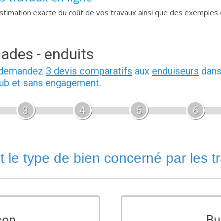
imation exacte du coût de vos travaux ainsi que des exemples 
ades - enduits
, demandez
3 devis comparatifs
aux
enduiseurs
dans
pub et sans engagement.
3
4
5
6
t le type de bien concerné par les t
son
Bu