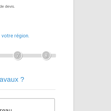
de devis.
 votre région.
7
8
ravaux ?
reau