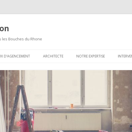
ion
ns les Bouches du Rhone
Aller
au
UX D’AGENCEMENT
ARCHITECTE
NOTRE EXPERTISE
INTERVE
contenu
principal