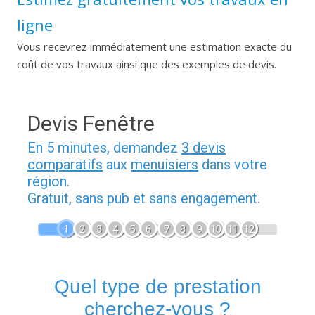
ligne
Vous recevrez immédiatement une estimation exacte du
coût de vos travaux ainsi que des exemples de devis.
Devis Fenêtre
En 5 minutes, demandez
3 devis
comparatifs
aux
menuisiers
dans votre
région.
Gratuit, sans pub et sans engagement.
1
2
3
4
5
6
7
8
9
10
11
12
Quel type de prestation
cherchez-vous ?