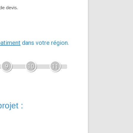
de devis.
batiment
dans votre région.
9
10
11
rojet :