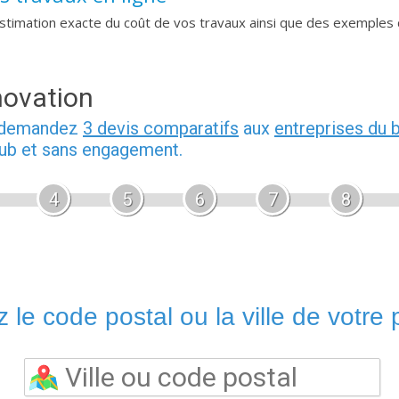
imation exacte du coût de vos travaux ainsi que des exemples 
novation
, demandez
3 devis comparatifs
aux
entreprises du 
pub et sans engagement.
4
5
6
7
8
 le code postal ou la ville de votre p