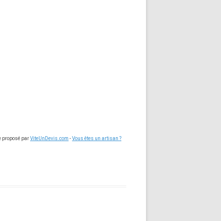
ce proposé par
ViteUnDevis.com
-
Vous êtes un artisan ?