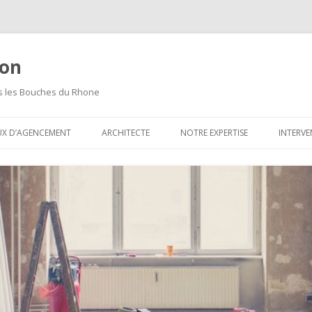
ion
ns les Bouches du Rhone
Aller
au
UX D’AGENCEMENT
ARCHITECTE
NOTRE EXPERTISE
INTERVE
contenu
principal