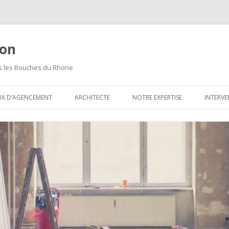
ion
ns les Bouches du Rhone
Aller
au
UX D’AGENCEMENT
ARCHITECTE
NOTRE EXPERTISE
INTERVE
contenu
principal