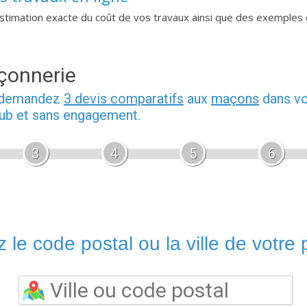
imation exacte du coût de vos travaux ainsi que des exemples 
çonnerie
, demandez
3 devis comparatifs
aux
maçons
dans vo
pub et sans engagement.
3
4
5
6
 le code postal ou la ville de votre p