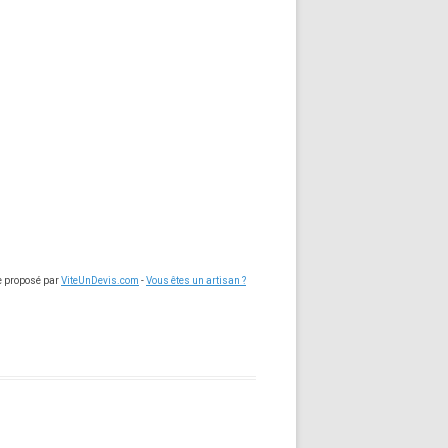
ce proposé par
ViteUnDevis.com
-
Vous êtes un artisan ?