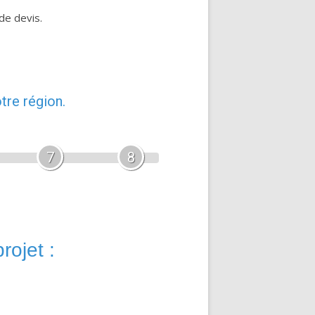
de devis.
tre région.
7
8
rojet :