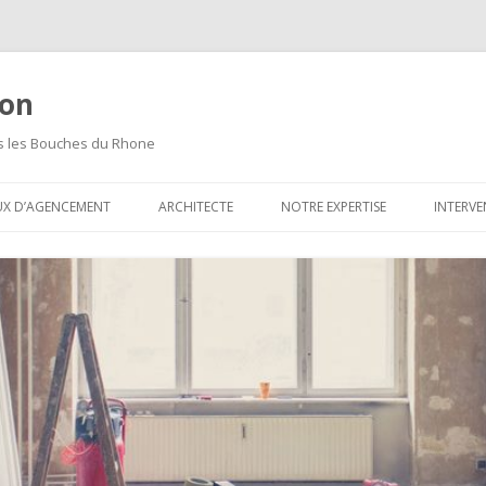
ion
ns les Bouches du Rhone
Aller
au
UX D’AGENCEMENT
ARCHITECTE
NOTRE EXPERTISE
INTERVE
contenu
principal