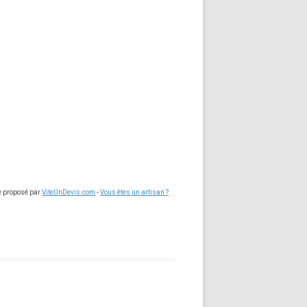
ce proposé par
ViteUnDevis.com
-
Vous êtes un artisan ?