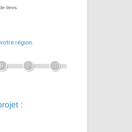
de devis.
votre région.
8
9
10
rojet :