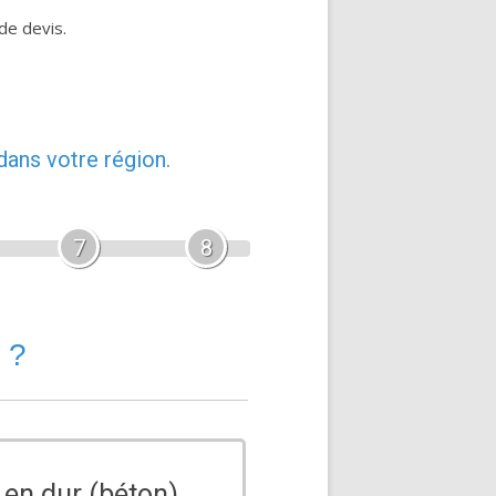
de devis.
dans votre région.
7
8
 ?
 en dur (béton)