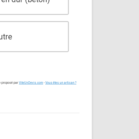
utre
ce proposé par
ViteUnDevis.com
-
Vous êtes un artisan ?