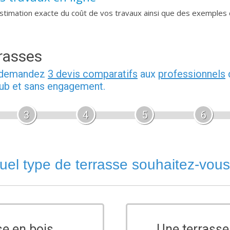
imation exacte du coût de vos travaux ainsi que des exemples 
rasses
, demandez
3 devis comparatifs
aux
professionnels
pub et sans engagement.
3
4
5
6
uel type de terrasse souhaitez-vous
se en bois
Une terrasse