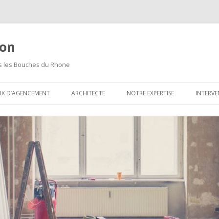
ion
ns les Bouches du Rhone
Aller
au
UX D’AGENCEMENT
ARCHITECTE
NOTRE EXPERTISE
INTERVE
contenu
principal