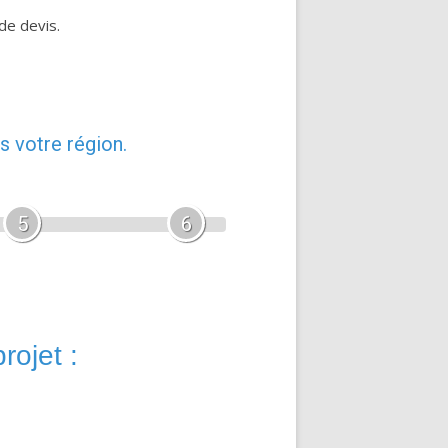
de devis.
s votre région.
5
6
rojet :