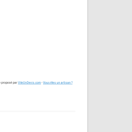
ce proposé par
ViteUnDevis.com
-
Vous êtes un artisan ?