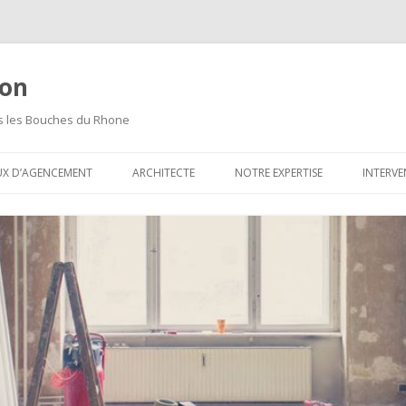
ion
ns les Bouches du Rhone
Aller
au
UX D’AGENCEMENT
ARCHITECTE
NOTRE EXPERTISE
INTERVE
contenu
principal